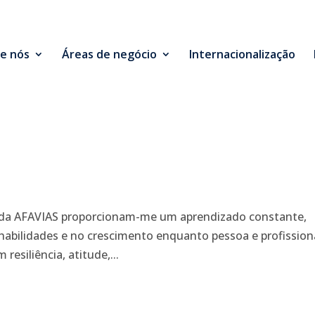
e nós
Áreas de negócio
Internacionalização
res da AFAVIAS proporcionam-me um aprendizado constante,
habilidades e no crescimento enquanto pessoa e profission
esiliência, atitude,...