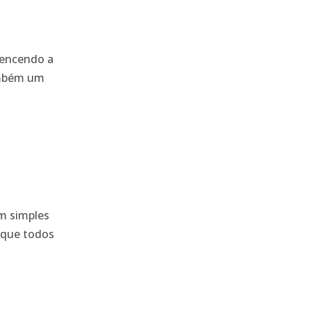
tencendo a
também um
um simples
e que todos