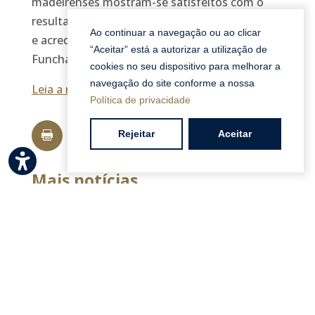
madeirenses mostram-se satisfeitos com o
resultado que começam a ver surgir no terreno
Ao continuar a navegação ou ao clicar
e acreditam que será uma mais-valia para o
“Aceitar” está a autorizar a utilização de
Funchal. (…)
cookies no seu dispositivo para melhorar a
navegação do site conforme a nossa
Leia a notícia aqui
Política de privacidade
Rejeitar
Aceitar




Mais notícias
40% das frações do Lodge | Torrinha
vendidas
Mai 16, 2025
Prémios SIL distinguem Savoy