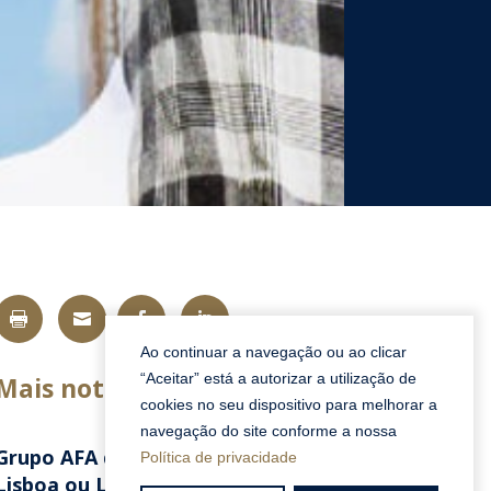




Ao continuar a navegação ou ao clicar
“Aceitar” está a autorizar a utilização de
Mais notícias
cookies no seu dispositivo para melhorar a
navegação do site conforme a nossa
Grupo AFA quer abrir um Savoy em
Política de privacidade
Lisboa ou Luanda