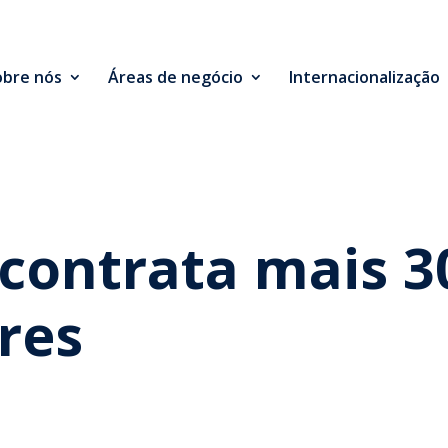
obre nós
Áreas de negócio
Internacionalização
contrata mais 3
res