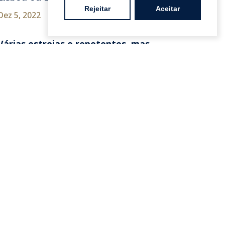
Rejeitar
Aceitar
Dez 5, 2022
Várias estreias e repetentes, mas
nenhum iguala 2020
Nov 30, 2022
Empresas enfrentam aumentos
que chegam a duplicar preços
Jun 3, 2022
.